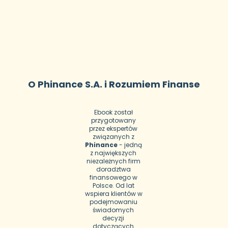
O Phinance S.A. i Rozumiem Finanse
Ebook został 
przygotowany 
przez ekspertów 
związanych z 
Phinance
 - jedną 
z największych 
niezależnych firm 
doradztwa 
finansowego w 
Polsce. Od lat 
wspiera klientów w 
podejmowaniu 
świadomych 
decyzji 
dotyczących 