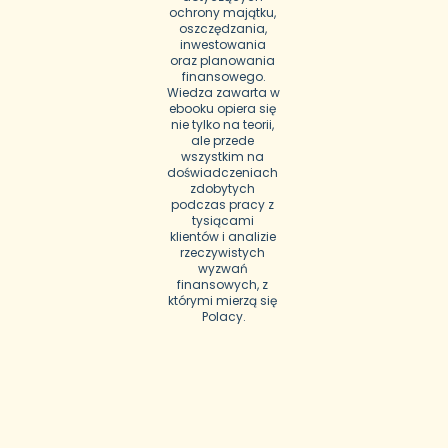
ochrony majątku, 
oszczędzania, 
inwestowania 
oraz planowania 
finansowego.
Wiedza zawarta w 
ebooku opiera się 
nie tylko na teorii, 
ale przede 
wszystkim na 
doświadczeniach 
zdobytych 
podczas pracy z 
tysiącami 
klientów i analizie 
rzeczywistych 
wyzwań 
finansowych, z 
którymi mierzą się 
Polacy.