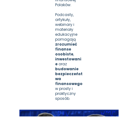
Polaków. 
Podcasty, 
artykuły, 
webinary i 
materiały 
edukacyjne 
pomagają 
zrozumieć 
finanse
osobiste
,
inwestowani
e 
oraz 
budowanie 
bezpieczeńst
wa 
finansowego
w prosty i 
praktyczny 
sposób.